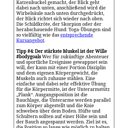
Katzenbuckel gemacht, der Blick geht
dabei nach unten, anschließend wird die
Wirbelsäule nach unten durchgedrückt,
der Blick richtet sich wieder nach oben.
Die Schildkröte, der Skorpion oder der
herabschauende Hund: Yoga-Übungen sind
so vielfältig wie das
entsprechende
Kursangebot
.
Tipp #4: Der stärkste Muskel ist der Wille
#bodygoals
Wer für zukünftige Abenteuer
und sportliche Ereignisse gewappnet sein
will, der kann mit einer Portion Disziplin
und dem eigenen Körpergewicht, die
Muskeln auch zuhause stählen. Eine
einfache und dabei sehr effektive Übung
für die Körpermitte, ist der Unterarmstütz
„Plank“. Ausgangsposition ist die
Bauchlage, die Unterarme werden parallel
zum Körper abgestellt und die Knie
schweben über dem Boden. Hüfte und
Schultern sollten auf einer Höhe sein und
der Bauch angespannt werden. Ziel ist es,
die Position so lange wie möglich zu halten