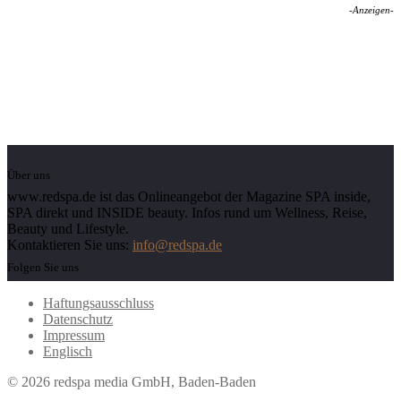
-Anzeigen-
Über uns
www.redspa.de ist das Onlineangebot der Magazine SPA inside,
SPA direkt und INSIDE beauty. Infos rund um Wellness, Reise,
Beauty und Lifestyle.
Kontaktieren Sie uns:
info@redspa.de
Folgen Sie uns
Haftungsausschluss
Datenschutz
Impressum
Englisch
© 2026 redspa media GmbH, Baden-Baden