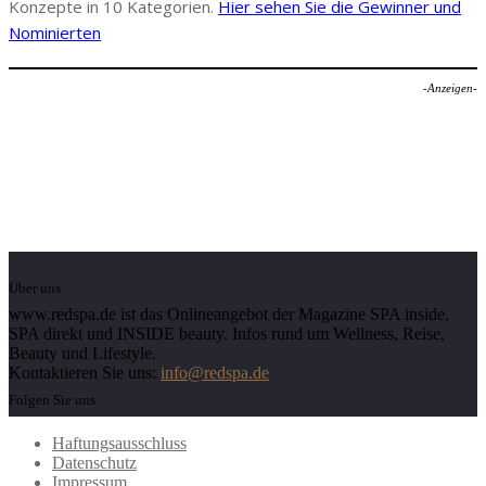
Konzepte in 10 Kategorien.
Hier sehen Sie die Gewinner und
Nominierten
-Anzeigen-
Über uns
www.redspa.de ist das Onlineangebot der Magazine SPA inside,
SPA direkt und INSIDE beauty. Infos rund um Wellness, Reise,
Beauty und Lifestyle.
Kontaktieren Sie uns:
info@redspa.de
Folgen Sie uns
Haftungsausschluss
Datenschutz
Impressum