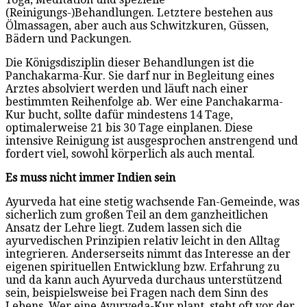
(Reinigungs-)Behandlungen. Letztere bestehen aus
Ölmassagen, aber auch aus Schwitzkuren, Güssen,
Bädern und Packungen.
Die Königsdisziplin dieser Behandlungen ist die
Panchakarma-Kur. Sie darf nur in Begleitung eines
Arztes absolviert werden und läuft nach einer
bestimmten Reihenfolge ab. Wer eine Panchakarma-
Kur bucht, sollte dafür mindestens 14 Tage,
optimalerweise 21 bis 30 Tage einplanen. Diese
intensive Reinigung ist ausgesprochen anstrengend und
fordert viel, sowohl körperlich als auch mental.
Es muss nicht immer Indien sein
Ayurveda hat eine stetig wachsende Fan-Gemeinde, was
sicherlich zum großen Teil an dem ganzheitlichen
Ansatz der Lehre liegt. Zudem lassen sich die
ayurvedischen Prinzipien relativ leicht in den Alltag
integrieren. Anderserseits nimmt das Interesse an der
eigenen spirituellen Entwicklung bzw. Erfahrung zu
und da kann auch Ayurveda durchaus unterstützend
sein, beispielsweise bei Fragen nach dem Sinn des
Lebens. Wer eine Ayurveda-Kur plant, steht oft vor der