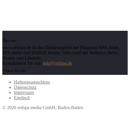
Über uns
www.redspa.de ist das Onlineangebot der Magazine SPA inside,
SPA direkt und INSIDE beauty. Infos rund um Wellness, Reise,
Beauty und Lifestyle.
Kontaktieren Sie uns:
info@redspa.de
Folgen Sie uns
Haftungsausschluss
Datenschutz
Impressum
Englisch
© 2026 redspa media GmbH, Baden-Baden