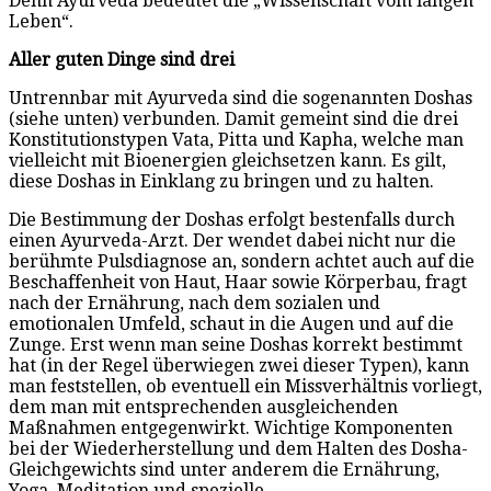
Denn Ayurveda bedeutet die „Wissenschaft vom langen
Leben“.
Aller guten Dinge sind drei
Untrennbar mit Ayurveda sind die sogenannten Doshas
(siehe unten) verbunden. Damit gemeint sind die drei
Konstitutionstypen Vata, Pitta und Kapha, welche man
vielleicht mit Bioenergien gleichsetzen kann. Es gilt,
diese Doshas in Einklang zu bringen und zu halten.
Die Bestimmung der Doshas erfolgt bestenfalls durch
einen Ayurveda-Arzt. Der wendet dabei nicht nur die
berühmte Pulsdiagnose an, sondern achtet auch auf die
Beschaffenheit von Haut, Haar sowie Körperbau, fragt
nach der Ernährung, nach dem sozialen und
emotionalen Umfeld, schaut in die Augen und auf die
Zunge. Erst wenn man seine Doshas korrekt bestimmt
hat (in der Regel überwiegen zwei dieser Typen), kann
man feststellen, ob eventuell ein Missverhältnis vorliegt,
dem man mit entsprechenden ausgleichenden
Maßnahmen entgegenwirkt. Wichtige Komponenten
bei der Wiederherstellung und dem Halten des Dosha-
Gleichgewichts sind unter anderem die Ernährung,
Yoga, Meditation und spezielle