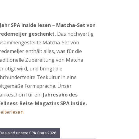
 Jahr SPA inside lesen – Matcha-Set von
redemeijer geschenkt.
Das hochwertig
usammengestellte Matcha-Set von
redemeijer enthält alles, was für die
raditionelle Zubereitung von Matcha
enötigt wird, und bringt die
ahrhundertealte Teekultur in eine
eitgemäße Formsprache. Unser
ankeschön für ein
Jahresabo des
ellness-Reise-Magazins SPA inside.
eiterlesen
Das sind unsere SPA Stars 2026