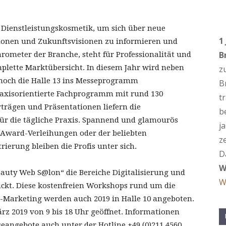
er Dienstleistungskosmetik, um sich über neue
1
ionen und Zukunftsvisionen zu informieren und
B
rometer der Branche, steht für Professionalität und
mplette Marktübersicht. In diesem Jahr wird neben
z
 noch die Halle 13 ins Messeprogramm
B
raxisorientierte Fachprogramm mit rund 130
t
rägen und Präsentationen liefern die
b
r die tägliche Praxis. Spannend und glamourös
j
 Award-Verleihungen oder der beliebten
z
erung bleiben die Profis unter sich.
D
W
uty Web S@lon“ die Bereiche Digitalisierung und
W
ückt. Diese kostenfreien Workshops rund um die
-Marketing werden auch 2019 in Halle 10 angeboten.
März 2019 von 9 bis 18 Uhr geöffnet. Informationen
seangebote auch unter der Hotline +49 (0)211 4560