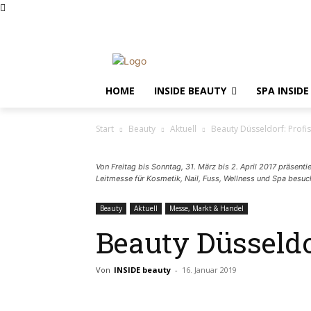
Impressum
Datenschutz
Mediadaten
Produktsich
HOME
INSIDE BEAUTY
SPA INSIDE
Start
Beauty
Aktuell
Beauty Düsseldorf: Profis
Von Freitag bis Sonntag, 31. März bis 2. April 2017 präsen
Leitmesse für Kosmetik, Nail, Fuss, Wellness und Spa besu
Beauty
Aktuell
Messe, Markt & Handel
Beauty Düsseldor
Von
INSIDE beauty
-
16. Januar 2019