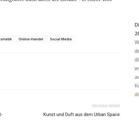
D
2
smetik
Online-Handel
Social Media
W
d
d
w
a
K
d
Nächster Artikel
t-
Kunst und Duft aus dem Urban Space