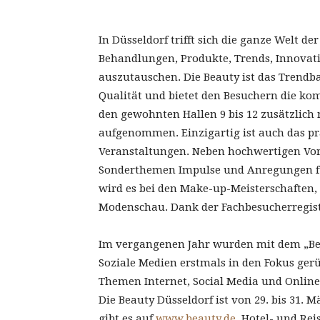
In Düsseldorf trifft sich die ganze Welt d
Behandlungen, Produkte, Trends, Innovat
auszutauschen. Die Beauty ist das Trendba
Qualität und bietet den Besuchern die ko
den gewohnten Hallen 9 bis 12 zusätzlich
aufgenommen. Einzigartig ist auch das p
Veranstaltungen. Neben hochwertigen Vort
Sonderthemen Impulse und Anregungen fü
wird es bei den Make-up-Meisterschaften,
Modenschau. Dank der Fachbesucherregistri
Im vergangenen Jahr wurden mit dem „Bea
Soziale Medien erstmals in den Fokus ger
Themen Internet, Social Media und Online
Die Beauty Düsseldorf ist von 29. bis 31. 
gibt es auf
www.beauty.de
, Hotel- und Rei