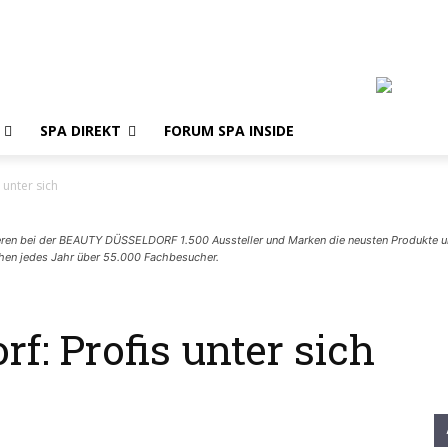
erheitsverordnung
AGB
Abo
Kontakt
Team
Jobs & Karriere
Termine
SPA DIREKT
FORUM SPA INSIDE
 unter sich
tieren bei der BEAUTY DÜSSELDORF 1.500 Aussteller und Marken die neusten Produkte un
chen jedes Jahr über 55.000 Fachbesucher.
f: Profis unter sich