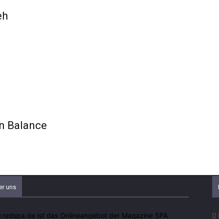
eh
in Balance
er uns
redspa.de ist das Onlineangebot der Magazine SPA