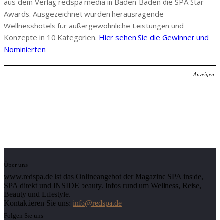
aus dem Verlag redspa media in Baden-Baden die SPA Star
Awards. Ausgezeichnet wurden herausragende
Wellnesshotels für außergewöhnliche Leistungen und
Konzepte in 10 Kategorien.
Hier sehen Sie die Gewinner und
Nominierten
-Anzeigen-
Über uns
www.redspa.de ist das Onlineangebot der Magazine SPA inside,
SPA direkt und INSIDE beauty. Infos rund um Wellness, Reise,
Beauty und Lifestyle.
Kontaktieren Sie uns:
info@redspa.de
Folgen Sie uns