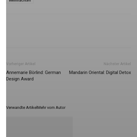
Weihnachten
Vorheriger Artikel
Nächster Artikel
Annemarie Börlind: German
Mandarin Oriental: Digital Detox
Design Award
Verwandte Artikel
Mehr vom Autor