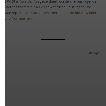
SPA Star Awards. Ausgezeichnet wurden herausragende
Wellnesshotels für außergewöhnliche Leistungen und
Konzepte in 10 Kategorien.
Hier sehen Sie die Gewinner
und Nominierten
-Anzeigen-