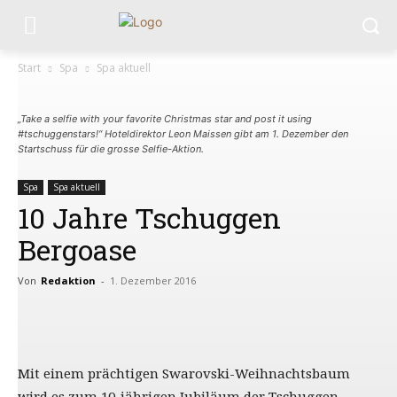
Start
Spa
Spa aktuell
„Take a selfie with your favorite Christmas star and post it using
#tschuggenstars!“ Hoteldirektor Leon Maissen gibt am 1. Dezember den
Startschuss für die grosse Selfie-Aktion.
Spa
Spa aktuell
10 Jahre Tschuggen
Bergoase
Von
Redaktion
-
1. Dezember 2016
Mit einem prächtigen Swarovski-Weihnachtsbaum