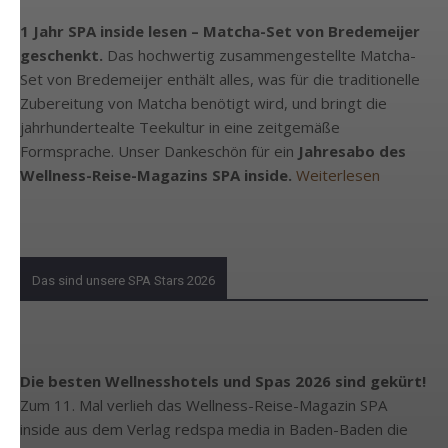
1 Jahr SPA inside lesen – Matcha-Set von Bredemeijer
geschenkt.
Das hochwertig zusammengestellte Matcha-
Set von Bredemeijer enthält alles, was für die traditionelle
Zubereitung von Matcha benötigt wird, und bringt die
jahrhundertealte Teekultur in eine zeitgemäße
Formsprache. Unser Dankeschön für ein
Jahresabo des
Wellness-Reise-Magazins SPA inside.
Weiterlesen
Das sind unsere SPA Stars 2026
Die besten Wellnesshotels und Spas 2026 sind gekürt!
Zum 11. Mal verlieh das Wellness-Reise-Magazin SPA
inside aus dem Verlag redspa media in Baden-Baden die