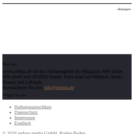
-Anzeigen-
Über uns
www.redspa.de ist das Onlineangebot der Magazine SPA inside,
SPA direkt und INSIDE beauty. Infos rund um Wellness, Reise,
Beauty und Lifestyle.
Kontaktieren Sie uns:
info@redspa.de
Folgen Sie uns
Haftungsausschluss
Datenschutz
Impressum
Englisch
© 2026 redspa media GmbH, Baden-Baden