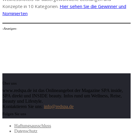
Konzepte in 10 Kategorien.
Hier sehen Sie die Gewinner und
Nominierten
-Anzeigen-
Über uns
www.redspa.de ist das Onlineangebot der Magazine SPA inside,
SPA direkt und INSIDE beauty. Infos rund um Wellness, Reise,
Beauty und Lifestyle.
Kontaktieren Sie uns:
info@redspa.de
Folgen Sie uns
Haftungsausschluss
Datenschutz