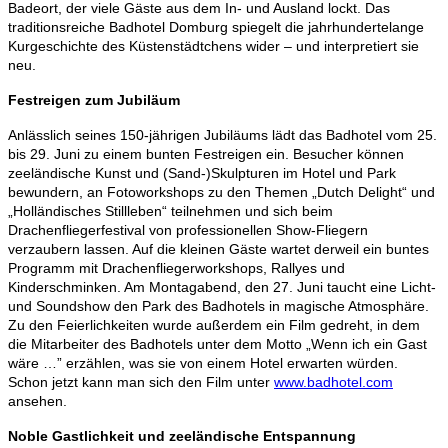
Badeort, der viele Gäste aus dem In- und Ausland lockt. Das
traditionsreiche Badhotel Domburg spiegelt die jahrhundertelange
Kurgeschichte des Küstenstädtchens wider – und interpretiert sie
neu.
Festreigen zum Jubiläum
Anlässlich seines 150-jährigen Jubiläums lädt das Badhotel vom 25.
bis 29. Juni zu einem bunten Festreigen ein. Besucher können
zeeländische Kunst und (Sand-)Skulpturen im Hotel und Park
bewundern, an Fotoworkshops zu den Themen „Dutch Delight“ und
„Holländisches Stillleben“ teilnehmen und sich beim
Drachenfliegerfestival von professionellen Show-Fliegern
verzaubern lassen. Auf die kleinen Gäste wartet derweil ein buntes
Programm mit Drachenfliegerworkshops, Rallyes und
Kinderschminken. Am Montagabend, den 27. Juni taucht eine Licht-
und Soundshow den Park des Badhotels in magische Atmosphäre.
Zu den Feierlichkeiten wurde außerdem ein Film gedreht, in dem
die Mitarbeiter des Badhotels unter dem Motto „Wenn ich ein Gast
wäre …” erzählen, was sie von einem Hotel erwarten würden.
Schon jetzt kann man sich den Film unter
www.badhotel.com
ansehen.
Noble Gastlichkeit und zeeländische Entspannung