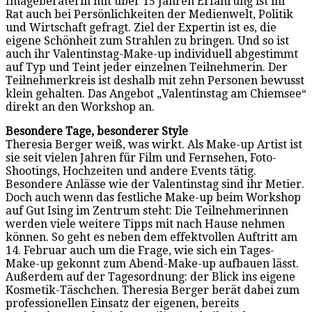
Imageberaterin mit über 15 Jahren Erfahrung ist ihr
Rat auch bei Persönlichkeiten der Medienwelt, Politik
und Wirtschaft gefragt. Ziel der Expertin ist es, die
eigene Schönheit zum Strahlen zu bringen. Und so ist
auch ihr Valentinstag-Make-up individuell abgestimmt
auf Typ und Teint jeder einzelnen Teilnehmerin. Der
Teilnehmerkreis ist deshalb mit zehn Personen bewusst
klein gehalten. Das Angebot „Valentinstag am Chiemsee“
direkt an den Workshop an.
Besondere Tage, besonderer Style
Theresia Berger weiß, was wirkt. Als Make-up Artist ist
sie seit vielen Jahren für Film und Fernsehen, Foto-
Shootings, Hochzeiten und andere Events tätig.
Besondere Anlässe wie der Valentinstag sind ihr Metier.
Doch auch wenn das festliche Make-up beim Workshop
auf Gut Ising im Zentrum steht: Die Teilnehmerinnen
werden viele weitere Tipps mit nach Hause nehmen
können. So geht es neben dem effektvollen Auftritt am
14. Februar auch um die Frage, wie sich ein Tages-
Make-up gekonnt zum Abend-Make-up aufbauen lässt.
Außerdem auf der Tagesordnung: der Blick ins eigene
Kosmetik-Täschchen. Theresia Berger berät dabei zum
professionellen Einsatz der eigenen, bereits