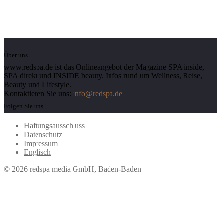
Über uns
www.redspa.de ist das Onlineangebot der Magazine SPA inside,
SPA direkt und INSIDE beauty. Infos rund um Wellness, Reise,
Beauty und Lifestyle.
Kontaktieren Sie uns:
info@redspa.de
Folgen Sie uns
Haftungsausschluss
Datenschutz
Impressum
Englisch
© 2026 redspa media GmbH, Baden-Baden