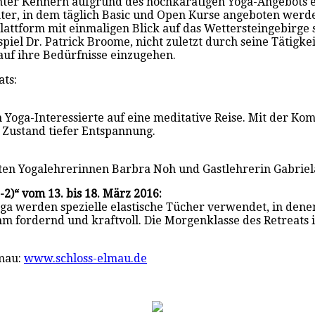
unter Kennern aufgrund des hochkarätigen Yoga-Angebots e
ter, in dem täglich Basic und Open Kurse angeboten werde
lattform mit einmaligen Blick auf das Wettersteingebirge 
piel Dr. Patrick Broome, nicht zuletzt durch seine Tätigk
 auf ihre Bedürfnisse einzugehen.
ts:
 Yoga-Interessierte auf eine meditative Reise. Mit der K
 Zustand tiefer Entspannung.
en Yogalehrerinnen Barbra Noh und Gastlehrerin Gabriela
-2)“ vom 13. bis 18. März 2016:
ga werden spezielle elastische Tücher verwendet, in denen
amm fordernd und kraftvoll. Die Morgenklasse des Retreats 
lmau:
www.schloss-elmau.de