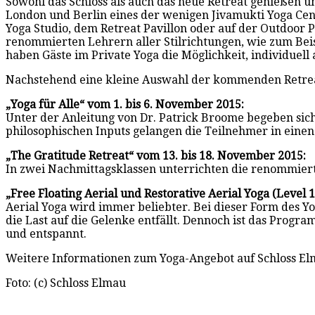
Sowohl das Schloss als auch das neue Retreat genießen 
London und Berlin eines der wenigen Jivamukti Yoga Cen
Yoga Studio, dem Retreat Pavillon oder auf der Outdoor P
renommierten Lehrern aller Stilrichtungen, wie zum Beis
haben Gäste im Private Yoga die Möglichkeit, individuell
Nachstehend eine kleine Auswahl der kommenden Retrea
„Yoga für Alle“ vom 1. bis 6. November 2015:
Unter der Anleitung von Dr. Patrick Broome begeben sich
philosophischen Inputs gelangen die Teilnehmer in einen
„The Gratitude Retreat“ vom 13. bis 18. November 2015:
In zwei Nachmittagsklassen unterrichten die renommiert
„Free Floating Aerial und Restorative Aerial Yoga (Level 1
Aerial Yoga wird immer beliebter. Bei dieser Form des Yo
die Last auf die Gelenke entfällt. Dennoch ist das Progr
und entspannt.
Weitere Informationen zum Yoga-Angebot auf Schloss E
Foto: (c) Schloss Elmau