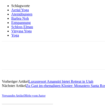
Schlagworte
Aerial Yoga
Atemübungen
Barbra Noh
Entspannung
Schloss Elmau
Vinyasa Yoga
Yoga
Vorheriger Artikel
Luxusresort Amangiri bietet Retreat in Utah
Nächster Artikel
Zu Gast im ehemaligen Kloster: Monastero Santa Ro
Verwandte Artikel
Mehr vom Autor