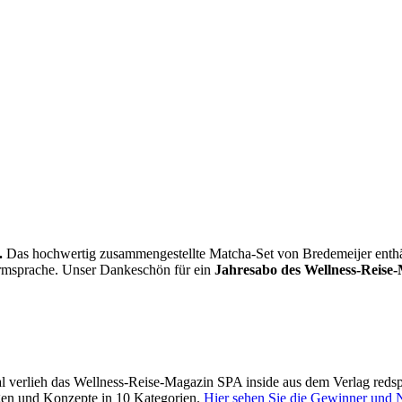
.
Das hochwertig zusammengestellte Matcha-Set von Bredemeijer enthält 
Formsprache. Unser Dankeschön für ein
Jahresabo des Wellness-Reise-
 verlieh das Wellness-Reise-Magazin SPA inside aus dem Verlag reds
gen und Konzepte in 10 Kategorien.
Hier sehen Sie die Gewinner und 