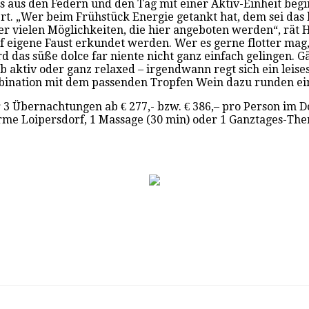
us aus den Federn und den Tag mit einer Aktiv-Einheit b
ert. „Wer beim Frühstück Energie getankt hat, dem sei d
er vielen Möglichkeiten, die hier angeboten werden“, rät
igene Faust erkundet werden. Wer es gerne flotter mag, 
rd das süße dolce far niente nicht ganz einfach gelingen.
 aktiv oder ganz relaxed – irgendwann regt sich ein leise
bination mit dem passenden Tropfen Wein dazu runden ei
der 3 Übernachtungen ab € 277,- bzw. € 386,– pro Person i
rme Loipersdorf, 1 Massage (30 min) oder 1 Ganztages-The