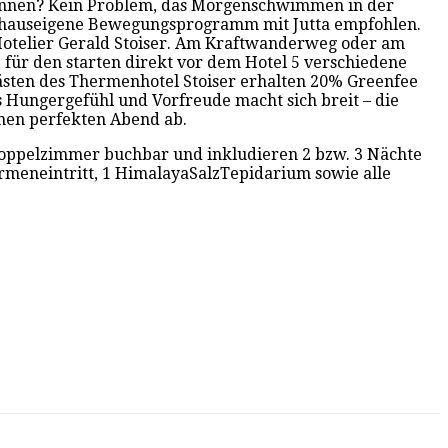
eginnen? Kein Problem, das Morgenschwimmen in der
as hauseigene Bewegungsprogramm mit Jutta empfohlen.
 Hotelier Gerald Stoiser. Am Kraftwanderweg oder am
für den starten direkt vor dem Hotel 5 verschiedene
 Gästen des Thermenhotel Stoiser erhalten 20% Greenfee
s Hungergefühl und Vorfreude macht sich breit – die
nen perfekten Abend ab.
m Doppelzimmer buchbar und inkludieren 2 bzw. 3 Nächte
rmeneintritt, 1 HimalayaSalzTepidarium sowie alle