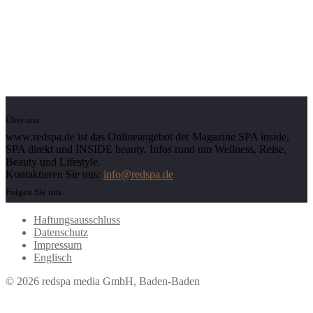
Über uns
www.redspa.de ist das Onlineangebot der Magazine SPA inside,
SPA direkt und INSIDE beauty. Infos rund um Wellness, Reise,
Beauty und Lifestyle.
Kontaktieren Sie uns:
info@redspa.de
Folgen Sie uns
Haftungsausschluss
Datenschutz
Impressum
Englisch
© 2026 redspa media GmbH, Baden-Baden