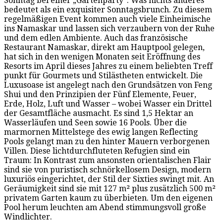
Sonntag bei einer „Gartenparty“. Was nichts anderes
bedeutet als ein exquisiter Sonntagsbrunch. Zu diesem
regelmäßigen Event kommen auch viele Einheimische
ins Namaskar und lassen sich verzaubern von der Ruhe
und dem edlen Ambiente. Auch das französische
Restaurant Namaskar, direkt am Hauptpool gelegen,
hat sich in den wenigen Monaten seit Eröffnung des
Resorts im April dieses Jahres zu einem beliebten Treff
punkt für Gourmets und Stilästheten entwickelt. Die
Luxusoase ist angelegt nach den Grundsätzen von Feng
Shui und den Prinzipien der Fünf Elemente, Feuer,
Erde, Holz, Luft und Wasser – wobei Wasser ein Drittel
der Gesamtfläche ausmacht. Es sind 1,5 Hektar an
Wasserläufen und Seen sowie 16 Pools. Über die
marmornen Mittelstege des ewig langen Reflecting
Pools gelangt man zu den hinter Mauern verborgenen
Villen. Diese lichtdurchfluteten Refugien sind ein
Traum: In Kontrast zum ansonsten orientalischen Flair
sind sie von puristisch schnörkellosem Design, modern
luxuriös eingerichtet, der Stil der Sixties swingt mit. An
Geräumigkeit sind sie mit 127 m² plus zusätzlich 500 m²
privatem Garten kaum zu überbieten. Um den eigenen
Pool herum leuchten am Abend stimmungsvoll große
Windlichter.