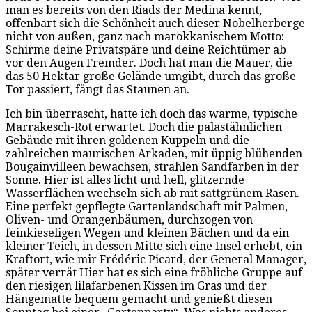
man es bereits von den Riads der Medina kennt,
offenbart sich die Schönheit auch dieser Nobelherberge
nicht von außen, ganz nach marokkanischem Motto:
Schirme deine Privatspäre und deine Reichtümer ab
vor den Augen Fremder. Doch hat man die Mauer, die
das 50 Hektar große Gelände umgibt, durch das große
Tor passiert, fängt das Staunen an.
Ich bin überrascht, hatte ich doch das warme, typische
Marrakesch-Rot erwartet. Doch die palastähnlichen
Gebäude mit ihren goldenen Kuppeln und die
zahlreichen maurischen Arkaden, mit üppig blühenden
Bougainvilleen bewachsen, strahlen Sandfarben in der
Sonne. Hier ist alles licht und hell, glitzernde
Wasserflächen wechseln sich ab mit sattgrünem Rasen.
Eine perfekt gepflegte Gartenlandschaft mit Palmen,
Oliven- und Orangenbäumen, durchzogen von
feinkieseligen Wegen und kleinen Bächen und da ein
kleiner Teich, in dessen Mitte sich eine Insel erhebt, ein
Kraftort, wie mir Frédéric Picard, der General Manager,
später verrät Hier hat es sich eine fröhliche Gruppe auf
den riesigen lilafarbenen Kissen im Gras und der
Hängematte bequem gemacht und genießt diesen