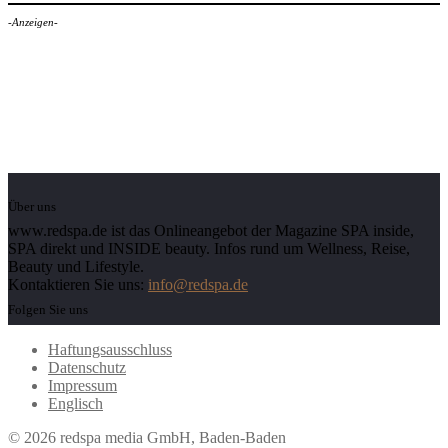
-Anzeigen-
Über uns
www.redspa.de ist das Onlineangebot der Magazine SPA inside,
SPA direkt und INSIDE beauty. Infos rund um Wellness, Reise,
Beauty und Lifestyle.
Kontaktieren Sie uns:
info@redspa.de
Folgen Sie uns
Haftungsausschluss
Datenschutz
Impressum
Englisch
© 2026 redspa media GmbH, Baden-Baden