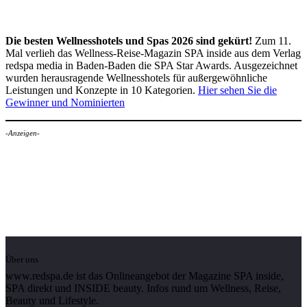
Die besten Wellnesshotels und Spas 2026 sind gekürt!
Zum 11.
Mal verlieh das Wellness-Reise-Magazin SPA inside aus dem Verlag
redspa media in Baden-Baden die SPA Star Awards. Ausgezeichnet
wurden herausragende Wellnesshotels für außergewöhnliche
Leistungen und Konzepte in 10 Kategorien.
Hier sehen Sie die
Gewinner und Nominierten
-Anzeigen-
Über uns
www.redspa.de ist das Onlineangebot der Magazine SPA inside,
SPA direkt und INSIDE beauty. Infos rund um Wellness, Reise,
Beauty und Lifestyle.