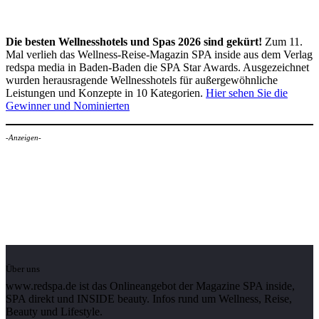
Die besten Wellnesshotels und Spas 2026 sind gekürt!
Zum 11.
Mal verlieh das Wellness-Reise-Magazin SPA inside aus dem Verlag
redspa media in Baden-Baden die SPA Star Awards. Ausgezeichnet
wurden herausragende Wellnesshotels für außergewöhnliche
Leistungen und Konzepte in 10 Kategorien.
Hier sehen Sie die
Gewinner und Nominierten
-Anzeigen-
Über uns
www.redspa.de ist das Onlineangebot der Magazine SPA inside,
SPA direkt und INSIDE beauty. Infos rund um Wellness, Reise,
Beauty und Lifestyle.