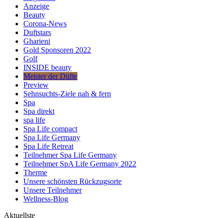
Anzeige
Beauty
Corona-News
Duftstars
Gharieni
Gold Sponsoren 2022
Golf
INSIDE beauty
Meister der Düfte
Preview
Sehnsuchts-Ziele nah & fern
Spa
Spa direkt
spa life
Spa Life compact
Spa Life Germany
Spa Life Retreat
Teilnehmer Spa Life Germany
Teilnehmer SpA Life Germany 2022
Therme
Unsere schönsten Rückzugsorte
Unsere Teilnehmer
Wellness-Blog
Aktuellste