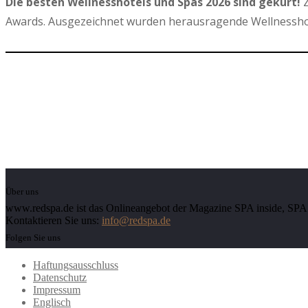
Die besten Wellnesshotels und Spas 2026 sind gekürt!
Z
Awards. Ausgezeichnet wurden herausragende Wellnesshot
Über uns
www.redspa.de ist das Onlineangebot der Magazine SPA inside, SPA d
Kontaktieren Sie uns:
info@redspa.de
Folgen Sie uns
Haftungsausschluss
Datenschutz
Impressum
Englisch