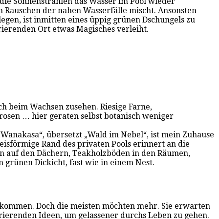
 die Sonnenstrahlen das Wasser im Pool wieder
dem Rauschen der nahen Wasserfälle mischt. Ansonsten
egen, ist inmitten eines üppig grünen Dschungels zu
irierenden Ort etwas Magisches verleiht.
ch beim Wachsen zusehen. Riesige Farne,
osen … hier geraten selbst botanisch weniger
 „Wanakasa“, übersetzt „Wald im Nebel“, ist mein Zuhause
isförmige Rand des privaten Pools erinnert an die
eln auf den Dächern, Teakholzböden in den Räumen,
 grünen Dickicht, fast wie in einem Nest.
zu kommen. Doch die meisten möchten mehr. Sie erwarten
grierenden Ideen, um gelassener durchs Leben zu gehen.