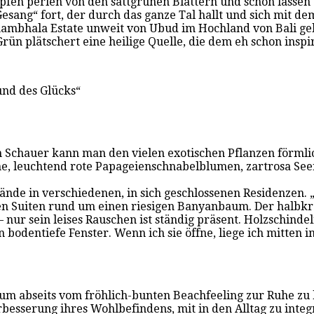
pfen perlen von den sattgrünen Blättern und schon lassen
Gesang“ fort, der durch das ganze Tal hallt und sich mit 
Shambhala Estate unweit von Ubud im Hochland von Bali gel
rün plätschert eine heilige Quelle, die dem eh schon insp
und des Glücks“
n Schauer kann man den vielen exotischen Pflanzen förmli
, leuchtend rote Papageienschnabelblumen, zartrosa Seer
ände in verschiedenen, in sich geschlossenen Residenzen.
n Suiten rund um einen riesigen Banyanbaum. Der halbkre
nur sein leises Rauschen ist ständig präsent. Holzschind
odentiefe Fenster. Wenn ich sie öffne, liege ich mitten im
t, um abseits vom fröhlich-bunten Beachfeeling zur Ruhe 
besserung ihres Wohlbefindens, mit in den Alltag zu inte