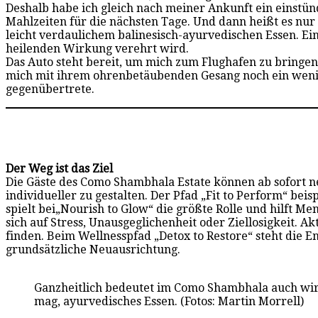
Deshalb habe ich gleich nach meiner Ankunft ein einstü
Mahlzeiten für die nächsten Tage. Und dann heißt es nu
leicht verdaulichem balinesisch-ayurvedischen Essen. Ei
heilenden Wirkung verehrt wird.
Das Auto steht bereit, um mich zum Flughafen zu bringen
mich mit ihrem ohrenbetäubenden Gesang noch ein wenig a
gegenübertrete.
Der Weg ist das Ziel
Die Gäste des Como Shambhala Estate können ab sofort ne
individueller zu gestalten. Der Pfad „Fit to Perform“ be
spielt bei„Nourish to Glow“ die größte Rolle und hilft 
sich auf Stress, Unausgeglichenheit oder Ziellosigkeit. A
finden. Beim Wellnesspfad „Detox to Restore“ steht die E
grundsätzliche Neuausrichtung.
Ganzheitlich bedeutet im Como Shambhala auch wirk
mag, ayurvedisches Essen. (Fotos: Martin Morrell)