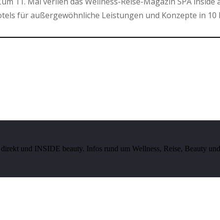
um 11. Mal verlieh das Wellness-Reise-Magazin SPA inside 
els für außergewöhnliche Leistungen und Konzepte in 10 
irekt und INSIDE beauty. Infos rund um Wellness, Reise, Beauty und 