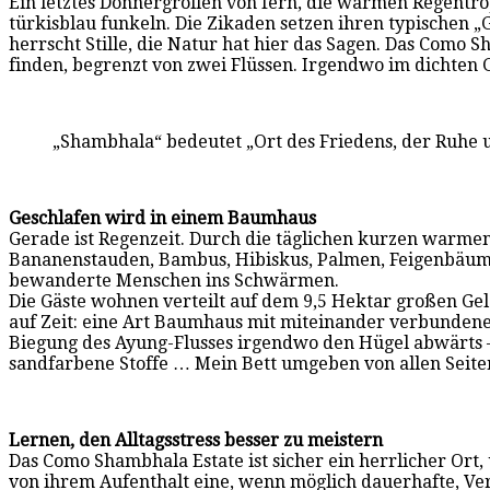
Ein letztes Donnergrollen von fern, die warmen Regentro
türkisblau funkeln. Die Zikaden setzen ihren typischen „
herrscht Stille, die Natur hat hier das Sagen. Das Como 
finden, begrenzt von zwei Flüssen. Irgendwo im dichten G
„Shambhala“ bedeutet „Ort des Friedens, der Ruhe 
Geschlafen wird in einem Baumhaus
Gerade ist Regenzeit. Durch die täglichen kurzen warme
Bananenstauden, Bambus, Hibiskus, Palmen, Feigenbäume
bewanderte Menschen ins Schwärmen.
Die Gäste wohnen verteilt auf dem 9,5 Hektar großen Gel
auf Zeit: eine Art Baumhaus mit miteinander verbundene
Biegung des Ayung-Flusses irgendwo den Hügel abwärts – 
sandfarbene Stoffe … Mein Bett umgeben von allen Seiten b
Lernen, den Alltagsstress besser zu meistern
Das Como Shambhala Estate ist sicher ein herrlicher Or
von ihrem Aufenthalt eine, wenn möglich dauerhafte, Ver