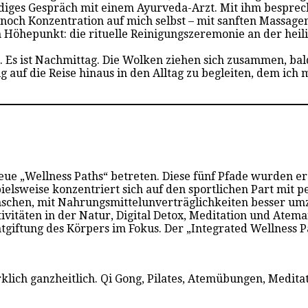
ndiges Gespräch mit einem Ayurveda-Arzt. Mit ihm bespre
r noch Konzentration auf mich selbst – mit sanften Massa
n Höhepunkt: die rituelle Reinigungszeremonie an der heil
. Es ist Nachmittag. Die Wolken ziehen sich zusammen, bal
uf die Reise hinaus in den Alltag zu begleiten, dem ich m
ue „Wellness Paths“ betreten. Diese fünf Pfade wurden er
ispielsweise konzentriert sich auf den sportlichen Part mi
Menschen, mit Nahrungsmittelunverträglichkeiten besser um
ktivitäten in der Natur, Digital Detox, Meditation und Ate
ntgiftung des Körpers im Fokus. Der „Integrated Wellness P
lich ganzheitlich. Qi Gong, Pilates, Atemübungen, Medit