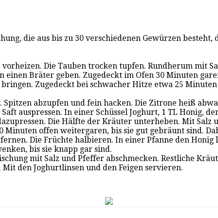
hung, die aus bis zu 30 verschiedenen Gewürzen besteht, d
e vorheizen. Die Tauben trocken tupfen. Rundherum mit Sal
n einen Bräter geben. Zugedeckt im Ofen 30 Minuten gare
ringen. Zugedeckt bei schwacher Hitze etwa 25 Minuten g
w. Spitzen abzupfen und fein hacken. Die Zitrone heiß a
 Saft auspressen. In einer Schüssel Joghurt, 1 TL Honig, d
azupressen. Die Hälfte der Kräuter unterheben. Mit Salz 
 Minuten offen weitergaren, bis sie gut gebräunt sind. D
fernen. Die Früchte halbieren. In einer Pfanne den Honig 
enken, bis sie knapp gar sind.
Mischung mit Salz und Pfeffer abschmecken. Restliche Krä
Mit den Joghurtlinsen und den Feigen servieren.