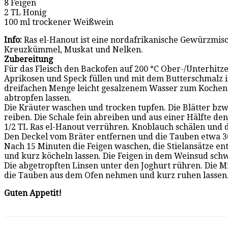
8 Feigen
2 TL Honig
100 ml trockener Weißwein
Info:
Ras el-Hanout ist eine nordafrikanische Gewürzmisc
Kreuzkümmel, Muskat und Nelken.
Zubereitung
Für das Fleisch den Backofen auf 200 °C Ober-/Unterhitz
Aprikosen und Speck füllen und mit dem Butterschmalz i
dreifachen Menge leicht gesalzenem Wasser zum Kochen b
abtropfen lassen.
Die Kräuter waschen und trocken tupfen. Die Blätter bz
reiben. Die Schale fein abreiben und aus einer Hälfte den
1/2 TL Ras el-Hanout verrühren. Knoblauch schälen und d
Den Deckel vom Bräter entfernen und die Tauben etwa 30
Nach 15 Minuten die Feigen waschen, die Stielansätze ent
und kurz köcheln lassen. Die Feigen in dem Weinsud schw
Die abgetropften Linsen unter den Joghurt rühren. Die 
die Tauben aus dem Ofen nehmen und kurz ruhen lassen. 
Guten Appetit!