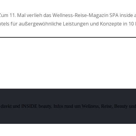
um 11. Mal verlieh das Wellness-Reise-Magazin SPA inside 
els für außergewöhnliche Leistungen und Konzepte in 10 
irekt und INSIDE beauty. Infos rund um Wellness, Reise, Beauty und 