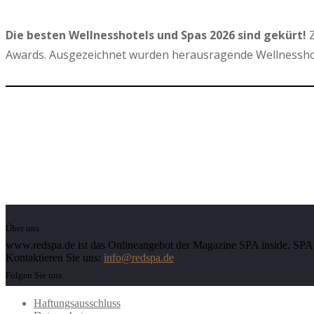
Die besten Wellnesshotels und Spas 2026 sind gekürt!
Z
Awards. Ausgezeichnet wurden herausragende Wellnesshot
Über uns
www.redspa.de ist das Onlineangebot der Magazine SPA inside, SPA d
Kontaktieren Sie uns:
info@redspa.de
Folgen Sie uns
Haftungsausschluss