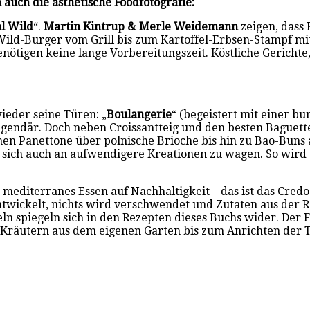
auch die ästhetische Foodfotografie:
l Wild
“.
Martin Kintrup & Merle Weidemann
zeigen, dass 
Wild-Burger vom Grill bis zum Kartoffel-Erbsen-Stampf mit
nötigen keine lange Vorbereitungszeit. Köstliche Gerich
ieder seine Türen: „
Boulangerie
“ (begeistert mit einer bu
egendär. Doch neben Croissantteig und den besten Baguet
hen Panettone über polnische Brioche bis hin zu Bao-Buns a
 sich auch an aufwendigere Kreationen zu wagen. So wird
t mediterranes Essen auf Nachhaltigkeit – das ist das Cre
twickelt, nichts wird verschwendet und Zutaten aus der 
n spiegeln sich in den Rezepten dieses Buchs wider. Der 
n Kräutern aus dem eigenen Garten bis zum Anrichten der T