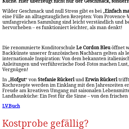
Küche. Hier überzeugt nicht nur der Geschmack, sondern 
Wilder Geschmack und null Stress gibt es bei „
Einfach ma
eine Fülle an alltagstauglichen Rezepten: Vom Provence-
umfangreichen Sammlung sind leicht verständlich und be
hervorheben – es funktioniert leichter, als man denkt!
Die renommierte Konditorschule
Le Cordon Bleu
öffnet w
Backkünste unserer französischen Nachbarn gelten als l
internationale Inspiration: Von dem bekannten italienisc
Anleitungen und verführerische Food-Fotos machen Lust,
Vergnügen!
In „
Hofgut
“ von
Stefanie Rückerl
und
Erwin Rückerl
triff
Kochrezepte werden im Einklang mit den Jahreszeiten en
Freude am kreativen Umgang mit saisonalen Lebensmittel
Landhausküche: Ein Fest für die Sinne – von den frische
LV.Buch
Kostprobe gefällig?