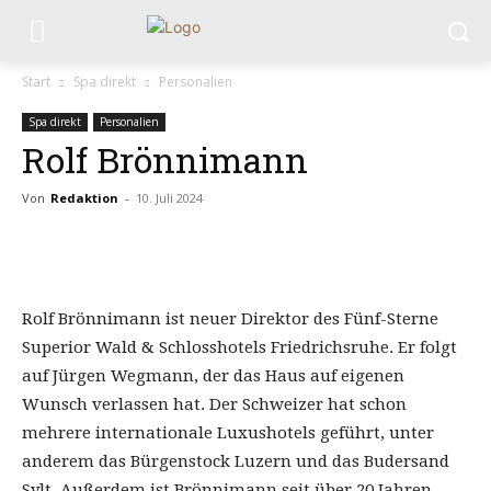
Start
Spa direkt
Personalien
Spa direkt
Personalien
Rolf Brönnimann
Von
Redaktion
-
10. Juli 2024
Rolf Brönnimann ist neuer Direktor des Fünf-Sterne
Superior Wald & Schlosshotels Friedrichsruhe. Er folgt
auf Jürgen Wegmann, der das Haus auf eigenen
Wunsch verlassen hat. Der Schweizer hat schon
mehrere internationale Luxushotels geführt, unter
anderem das Bürgenstock Luzern und das Budersand
Sylt. Außerdem ist Brönnimann seit über 20 Jahren