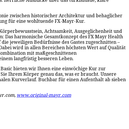
: herrliche Ausblicke über das türkisblaue, klare
onie zwischen historischer Architektur und behaglicher
ung für eine wohltuende FX-Mayr-Kur.
r Körperbewusstsein, Achtsamkeit, Ausgeglichenheit und
mm: Das harmonische Gesamtkonzept des FX Mayr Health
die jeweiligen Bedürfnisse des Gastes zugeschnitten –
Dabei wird in allen Bereichen höchsten Wert auf Qualität
 Kombination mit maßgeschnittenen
inem langfristig besseren Leben.
r Basic bieten wir Ihnen eine einwöchige Kur zur
Sie Ihrem Körper genau das, was er braucht. Unsere
alen Kurverlauf. Buchbar für einen Aufenthalt ab sieben
ayr.com,
www.original-mayr.com