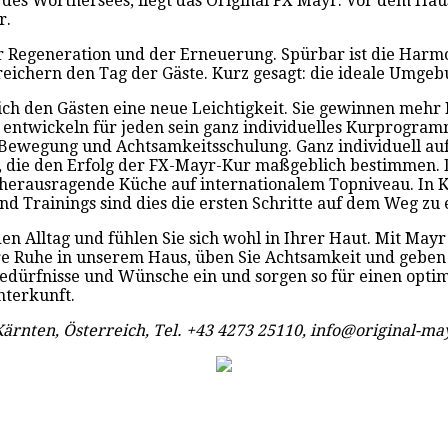
des Wörthersees, liegt das Original FX Mayr. Vor dem Haus
r.
der Regeneration und der Erneuerung. Spürbar ist die Harm
ichern den Tag der Gäste. Kurz gesagt: die ideale Umgeb
sich den Gästen eine neue Leichtigkeit. Sie gewinnen meh
 entwickeln für jeden sein ganz individuelles Kurprogra
Bewegung und Achtsamkeitsschulung. Ganz individuell auf 
es, die den Erfolg der FX-Mayr-Kur maßgeblich bestimmen. 
 herausragende Küche auf internationalem Topniveau. In
Trainings sind dies die ersten Schritte auf dem Weg zu e
den Alltag und fühlen Sie sich wohl in Ihrer Haut. Mit May
e Ruhe in unserem Haus, üben Sie Achtsamkeit und geben 
edürfnisse und Wünsche ein und sorgen so für einen optim
nterkunft.
ärnten, Österreich, Tel. +43 4273 25110, info@original-m