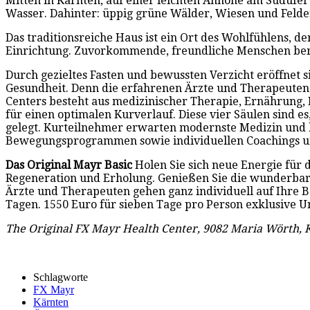
Mitten in Kärnten, auf einer leichten Anhöhe am Südufer 
Wasser. Dahinter: üppig grüne Wälder, Wiesen und Felde
Das traditionsreiche Haus ist ein Ort des Wohlfühlens, 
Einrichtung. Zuvorkommende, freundliche Menschen bere
Durch gezieltes Fasten und bewussten Verzicht eröffnet 
Gesundheit. Denn die erfahrenen Ärzte und Therapeuten
Centers besteht aus medizinischer Therapie, Ernährung, 
für einen optimalen Kurverlauf. Diese vier Säulen sind 
gelegt. Kurteilnehmer erwarten modernste Medizin und
Bewegungsprogrammen sowie individuellen Coachings und 
Das Original Mayr Basic
Holen Sie sich neue Energie für 
Regeneration und Erholung. Genießen Sie die wunderbar
Ärzte und Therapeuten gehen ganz individuell auf Ihre B
Tagen. 1550 Euro für sieben Tage pro Person exklusive U
The Original FX Mayr Health Center, 9082 Maria Wörth, K
Schlagworte
FX Mayr
Kärnten