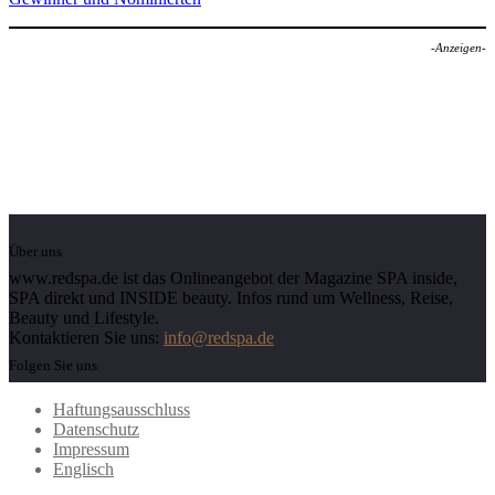
-Anzeigen-
Über uns
www.redspa.de ist das Onlineangebot der Magazine SPA inside,
SPA direkt und INSIDE beauty. Infos rund um Wellness, Reise,
Beauty und Lifestyle.
Kontaktieren Sie uns:
info@redspa.de
Folgen Sie uns
Haftungsausschluss
Datenschutz
Impressum
Englisch