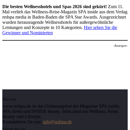
Die besten Wellnesshotels und Spas 2026 sind gekürt!
Zum 11.
Mal verlieh das Wellness-Reise-Magazin SPA inside aus dem Verlag
redspa media in Baden-Baden die SPA Star Awards. Ausgezeichnet
wurden herausragende Wellnesshotels für außergewöhnliche
Leistungen und Konzepte in 10 Kategorien.
Hier sehen Sie die
Gewinner und Nominierten
-Anzeigen-
Über uns
www.redspa.de ist das Onlineangebot der Magazine SPA inside,
SPA direkt und INSIDE beauty. Infos rund um Wellness, Reise,
Beauty und Lifestyle.
Kontaktieren Sie uns:
info@redspa.de
Folgen Sie uns