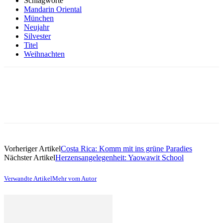
Schlagworte
Mandarin Oriental
München
Neujahr
Silvester
Titel
Weihnachten
Vorheriger Artikel
Costa Rica: Komm mit ins grüne Paradies
Nächster Artikel
Herzensangelegenheit: Yaowawit School
Verwandte Artikel
Mehr vom Autor