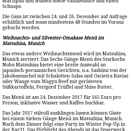
Marzipan und Nüssen sowie Vanillesauce und einen
Schnaps.
Die Gans ist zwischen 24. und 26. Dezember auf Anfrage
erhältlich und muss mindestens 48 Stunden im Voraus
gebucht werden.
Weihnachts- und Silvester-Omakase Menü im
Matsuhisa, Munich
Das etwas andere Weihnachtsmenü wird im Matsuhisa,
Munich serviert: Das Sechs-Gänge-Menü des Starkochs
Nobu Matsuhisa bietet eine breite Auswahl an
japanisch-peruanischen Gerichten, u.a. Sashimi von der
Jakobsmuschel mit Schalotten-Salsa und Oscietra Kaviar
oder Wange vom Wagyu Beef mit gerösteten
Süßkartoffeln, Perigord Trüffel und Shiso Butter.
Das Menü ist am 24. Dezember 2017 für 165 Euro pro
Person, inklusive Wasser und Kaffee buchbar.
Das Jahr 2017 stilvoll ausklingen lassen können Gäste
bei einem Sieben-Gänge-Menü im Matsuhisa, Munich.
Nach dem Dinner folgt eine Party im Winter Pop-Up in
der Bar31. Das Highlight des Abends ist das Feuerwerk