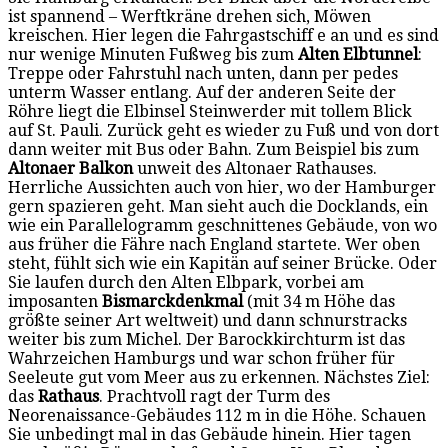
ist spannend – Werftkräne drehen sich, Möwen
kreischen. Hier legen die Fahrgastschiff e an und es sind
nur wenige Minuten Fußweg bis zum
Alten Elbtunnel
:
Treppe oder Fahrstuhl nach unten, dann per pedes
unterm Wasser entlang. Auf der anderen Seite der
Röhre liegt die Elbinsel Steinwerder mit tollem Blick
auf St. Pauli. Zurück geht es wieder zu Fuß und von dort
dann weiter mit Bus oder Bahn. Zum Beispiel bis zum
Altonaer Balkon
unweit des Altonaer Rathauses.
Herrliche Aussichten auch von hier, wo der Hamburger
gern spazieren geht. Man sieht auch die Docklands, ein
wie ein Parallelogramm geschnittenes Gebäude, von wo
aus früher die Fähre nach England startete. Wer oben
steht, fühlt sich wie ein Kapitän auf seiner Brücke. Oder
Sie laufen durch den Alten Elbpark, vorbei am
imposanten
Bismarckdenkmal
(mit 34 m Höhe das
größte seiner Art weltweit) und dann schnurstracks
weiter bis zum Michel. Der Barockkirchturm ist das
Wahrzeichen Hamburgs und war schon früher für
Seeleute gut vom Meer aus zu erkennen. Nächstes Ziel:
das
Rathaus
. Prachtvoll ragt der Turm des
Neorenaissance-Gebäudes 112 m in die Höhe. Schauen
Sie unbedingt mal in das Gebäude hinein. Hier tagen