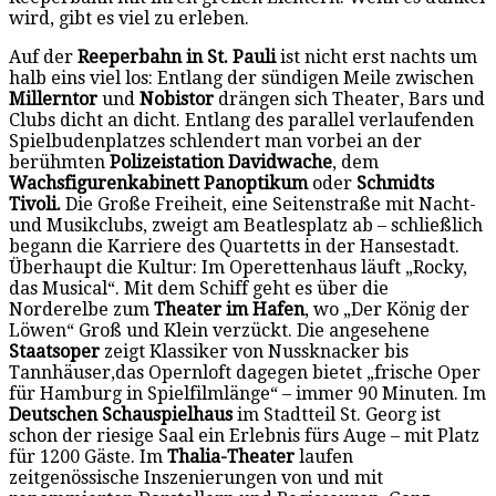
wird, gibt es viel zu erleben.
Auf der
Reeperbahn in St. Pauli
ist nicht erst nachts um
halb eins viel los: Entlang der sündigen Meile zwischen
Millerntor
und
Nobistor
drängen sich Theater, Bars und
Clubs dicht an dicht. Entlang des parallel verlaufenden
Spielbudenplatzes schlendert man vorbei an der
berühmten
Polizeistation Davidwache
, dem
Wachsfigurenkabinett Panoptikum
oder
Schmidts
Tivoli.
Die Große Freiheit, eine Seitenstraße mit Nacht-
und Musikclubs, zweigt am Beatlesplatz ab – schließlich
begann die Karriere des Quartetts in der Hansestadt.
Überhaupt die Kultur: Im Operettenhaus läuft „Rocky,
das Musical“. Mit dem Schiff geht es über die
Norderelbe zum
Theater im Hafen
, wo „Der König der
Löwen“ Groß und Klein verzückt. Die angesehene
Staatsoper
zeigt Klassiker von Nussknacker bis
Tannhäuser,das Opernloft dagegen bietet „frische Oper
für Hamburg in Spielfilmlänge“ – immer 90 Minuten. Im
Deutschen Schauspielhaus
im Stadtteil St. Georg ist
schon der riesige Saal ein Erlebnis fürs Auge – mit Platz
für 1200 Gäste. Im
Thalia-Theater
laufen
zeitgenössische Inszenierungen von und mit