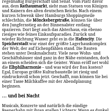
regelmäßig Bürgerschaft und Senat. Vom Platz davor
aus, dem
Rathausmarkt
, sieht man Statuen von Königen
und Kaisern des alten deutschen Reichs. Nach einem
kurzen Schwenk über Hamburgs Shoppingmeile
schlechthin, die
Mönckebergstraße
, können Sie über
den Jungfernstieg an der Binnenalster entlang
spazieren. Dort liegt auch das Alsterhaus, ein ebenso
riesiges wie feines Einkaufsparadies. Zurück und
wieder Richtung Wasser geht es in die
Hafencity
. Die
Speicherstadt
war einst der größte Lagerhauskomplex
der Welt, der auf Eichenpfählen stand. Die Bauten
stehen unter Denkmalschutz. Viele neue Wohn- und
Geschäftshäuser sind ganz in der Nähe entstanden, doch
an einem scheiden sich die Geister. Wann eröff net wohl
die
Elbphilharmonie
– und was wird der Bau kosten?
Egal, Europas größte Kulturbaustelle ist riesig und
eindrucksvoll schon jetzt. Geschafft, nun können Sie bei
einer Tasse Milchkaffee mit der Abendplanung
beginnen.
… und bei Nacht
Musicals, Konzerte und natürlich die sündige
Reeperbahn mit ihren grellen Lichtern: Wenn es dunkel