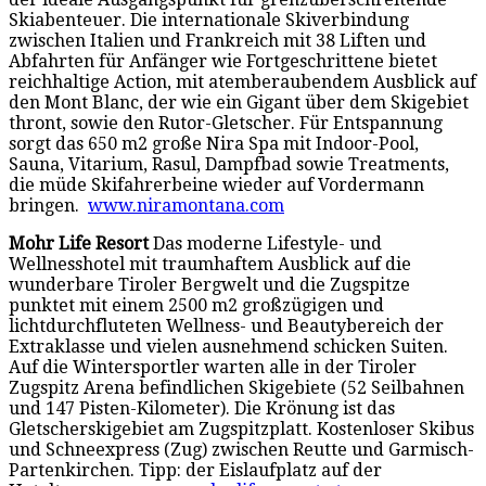
Skiabenteuer. Die internationale Skiverbindung
zwischen Italien und Frankreich mit 38 Liften und
Abfahrten für Anfänger wie Fortgeschrittene bietet
reichhaltige Action, mit atemberaubendem Ausblick auf
den Mont Blanc, der wie ein Gigant über dem Skigebiet
thront, sowie den Rutor-Gletscher. Für Entspannung
sorgt das 650 m2 große Nira Spa mit Indoor-Pool,
Sauna, Vitarium, Rasul, Dampfbad sowie Treatments,
die müde Skifahrerbeine wieder auf Vordermann
bringen.
www.niramontana.com
Mohr Life Resort
Das moderne Lifestyle- und
Wellnesshotel mit traumhaftem Ausblick auf die
wunderbare Tiroler Bergwelt und die Zugspitze
punktet mit einem 2500 m2 großzügigen und
lichtdurchfluteten Wellness- und Beautybereich der
Extraklasse und vielen ausnehmend schicken Suiten.
Auf die Wintersportler warten alle in der Tiroler
Zugspitz Arena befindlichen Skigebiete (52 Seilbahnen
und 147 Pisten-Kilometer). Die Krönung ist das
Gletscherskigebiet am Zugspitzplatt. Kostenloser Skibus
und Schneexpress (Zug) zwischen Reutte und Garmisch-
Partenkirchen. Tipp: der Eislaufplatz auf der