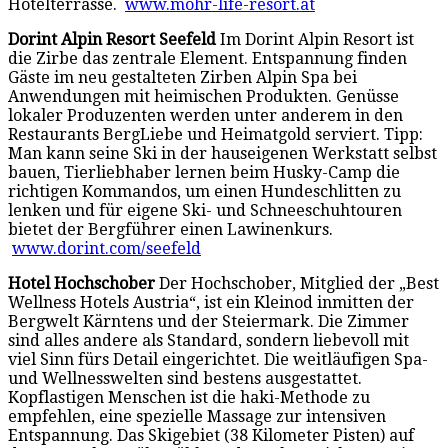
Hotelterrasse.
www.mohr-life-resort.at
Dorint Alpin Resort Seefeld
Im Dorint Alpin Resort ist
die Zirbe das zentrale Element. Entspannung finden
Gäste im neu gestalteten Zirben Alpin Spa bei
Anwendungen mit heimischen Produkten. Genüsse
lokaler Produzenten werden unter anderem in den
Restaurants BergLiebe und Heimatgold serviert. Tipp:
Man kann seine Ski in der hauseigenen Werkstatt selbst
bauen, Tierliebhaber lernen beim Husky-Camp die
richtigen Kommandos, um einen Hundeschlitten zu
lenken und für eigene Ski- und Schneeschuhtouren
bietet der Bergführer einen Lawinenkurs.
www.dorint.com/seefeld
Hotel Hochschober
Der Hochschober, Mitglied der „Best
Wellness Hotels Austria“, ist ein Kleinod inmitten der
Bergwelt Kärntens und der Steiermark. Die Zimmer
sind alles andere als Standard, sondern liebevoll mit
viel Sinn fürs Detail eingerichtet. Die weitläufigen Spa-
und Wellnesswelten sind bestens ausgestattet.
Kopflastigen Menschen ist die haki-Methode zu
empfehlen, eine spezielle Massage zur intensiven
Entspannung. Das Skigebiet (38 Kilometer Pisten) auf