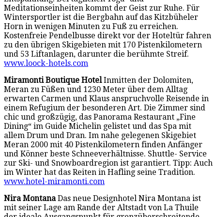
Meditationseinheiten kommt der Geist zur Ruhe. Für
Wintersportler ist die Bergbahn auf das Kitzbüheler
Horn in wenigen Minuten zu Fuß zu erreichen.
Kostenfreie Pendelbusse direkt vor der Hoteltür fahren
zu den übrigen Skigebieten mit 170 Pistenkilometern
und 53 Liftanlagen, darunter die berühmte Streif.
www.loock-hotels.com
Miramonti Boutique Hotel
Inmitten der Dolomiten,
Meran zu Füßen und 1230 Meter über dem Alltag
erwarten Carmen und Klaus anspruchvolle Reisende in
einem Refugium der besonderen Art. Die Zimmer sind
chic und großzügig, das Panorama Restaurant „Fine
Dining“ im Guide Michelin gelistet und das Spa mit
allem Drum und Dran. Im nahe gelegenen Skigebiet
Meran 2000 mit 40 Pistenkilometern finden Anfänger
und Könner beste Schneeverhältnisse. Shuttle- Service
zur Ski- und Snowboardregion ist garantiert. Tipp: Auch
im Winter hat das Reiten in Hafling seine Tradition.
www.hotel-miramonti.com
Nira Montana
Das neue Designhotel Nira Montana ist
mit seiner Lage am Rande der Altstadt von La Thuile
der ideale Ausgangspunkt für grenzüberschreitende