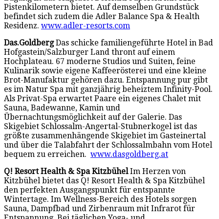
Pistenkilometern bietet. Auf demselben Grundstück
befindet sich zudem die Adler Balance Spa & Health
Residenz.
www.adler-resorts.com
Das.Goldberg
Das schicke familiengeführte Hotel in Bad
Hofgastein/Salzburger Land thront auf einem
Hochplateau. 67 moderne Studios und Suiten, feine
Kulinarik sowie eigene Kaffeerösterei und eine kleine
Brot-Manufaktur gehören dazu. Entspannung pur gibt
es im Natur Spa mit ganzjährig beheiztem Infinity-Pool.
Als Privat-Spa erwartet Paare ein eigenes Chalet mit
Sauna, Badewanne, Kamin und
Übernachtungsmöglichkeit auf der Galerie. Das
Skigebiet Schlossalm-Angertal-Stubnerkogel ist das
größte zusammenhängende Skigebiet im Gasteinertal
und über die Talabfahrt der Schlossalmbahn vom Hotel
bequem zu erreichen.
www.dasgoldberg.at
Q! Resort Health & Spa Kitzbühel
Im Herzen von
Kitzbühel bietet das Q! Resort Health & Spa Kitzbühel
den perfekten Ausgangspunkt für entspannte
Wintertage. Im Wellness-Bereich des Hotels sorgen
Sauna, Dampfbad und Zirbenraum mit Infrarot für
Entspannung. Bei täglichen Yoga- und