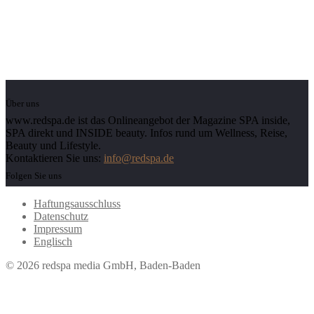
Über uns
www.redspa.de ist das Onlineangebot der Magazine SPA inside,
SPA direkt und INSIDE beauty. Infos rund um Wellness, Reise,
Beauty und Lifestyle.
Kontaktieren Sie uns:
info@redspa.de
Folgen Sie uns
Haftungsausschluss
Datenschutz
Impressum
Englisch
© 2026 redspa media GmbH, Baden-Baden