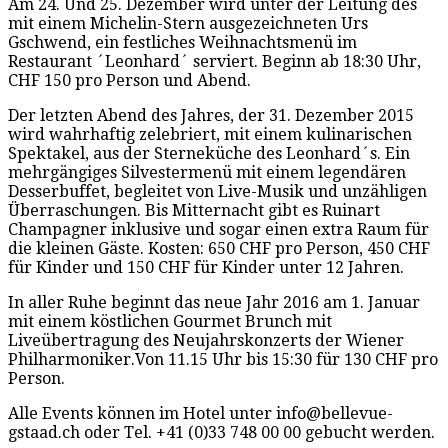
Am 24. Und 25. Dezember wird unter der Leitung des
mit einem Michelin-Stern ausgezeichneten Urs
Gschwend, ein festliches Weihnachtsmenü im
Restaurant ´Leonhard´ serviert. Beginn ab 18:30 Uhr,
CHF 150 pro Person und Abend.
Der letzten Abend des Jahres, der 31. Dezember 2015
wird wahrhaftig zelebriert, mit einem kulinarischen
Spektakel, aus der Sterneküche des Leonhard´s. Ein
mehrgängiges Silvestermenü mit einem legendären
Desserbuffet, begleitet von Live-Musik und unzähligen
Überraschungen. Bis Mitternacht gibt es Ruinart
Champagner inklusive und sogar einen extra Raum für
die kleinen Gäste. Kosten: 650 CHF pro Person, 450 CHF
für Kinder und 150 CHF für Kinder unter 12 Jahren.
In aller Ruhe beginnt das neue Jahr 2016 am 1. Januar
mit einem köstlichen Gourmet Brunch mit
Liveübertragung des Neujahrskonzerts der Wiener
Philharmoniker.Von 11.15 Uhr bis 15:30 für 130 CHF pro
Person.
Alle Events können im Hotel unter info@bellevue-
gstaad.ch oder Tel. +41 (0)33 748 00 00 gebucht werden.