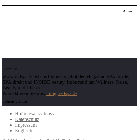
-Anzeigen-
Über uns
www.redspa.de ist das Onlineangebot der Magazine SPA inside,
SPA direkt und INSIDE beauty. Infos rund um Wellness, Reise,
Beauty und Lifestyle.
Kontaktieren Sie uns:
info@redspa.de
Folgen Sie uns
Haftungsausschluss
Datenschutz
Impressum
Englisch