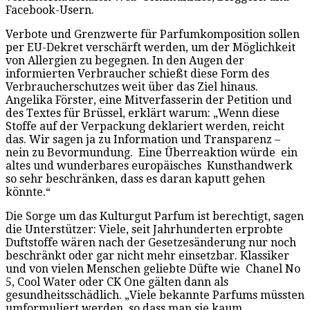
Facebook-Usern.
Verbote und Grenzwerte für Parfumkomposition sollen
per EU-Dekret verschärft werden, um der Möglichkeit
von Allergien zu begegnen. In den Augen der
informierten Verbraucher schießt diese Form des
Verbraucherschutzes weit über das Ziel hinaus.
Angelika Förster, eine Mitverfasserin der Petition und
des Textes für Brüssel, erklärt warum: „Wenn diese
Stoffe auf der Verpackung deklariert werden, reicht
das. Wir sagen ja zu Information und Transparenz –
nein zu Bevormundung. Eine Überreaktion würde ein
altes und wunderbares europäisches Kunsthandwerk
so sehr beschränken, dass es daran kaputt gehen
könnte.“
Die Sorge um das Kulturgut Parfum ist berechtigt, sagen
die Unterstützer: Viele, seit Jahrhunderten erprobte
Duftstoffe wären nach der Gesetzesänderung nur noch
beschränkt oder gar nicht mehr einsetzbar. Klassiker
und von vielen Menschen geliebte Düfte wie Chanel No
5, Cool Water oder CK One gälten dann als
gesundheitsschädlich. „Viele bekannte Parfums müssten
umformuliert werden, so dass man sie kaum