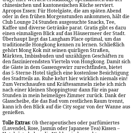
chinesischen und kantonesischen Küche serviert.
Apropos Essen: Für Hotelgäste, die am späten Abend
oder in den frühen Morgenstunden ankommen, hält die
Club Lounge 24 Stunden ausgesuchte Snacks, Tee,
Kaffee und diverse Getränke parat. Gratis gibt es dazu
einen einmaligen Blick auf das Häusermeer der Stadt.
Überhaupt liegt das Langham Place optimal, um das
traditionelle Hongkong kennen zu lernen. Schließlich
gehört Mong Kok mit seinen quirligen Straßen,
Märkten, Imbissbuden und unzähligen Geschäften zu
den faszinierendsten Vierteln von Hongkong. Damit sich
die Gäste in dem Gassengewirr zurechtfinden, bietet
das 5-Sterne-Hotel täglich eine kostenlose Besichtigung
des Stadtteils an. Ruhe kehrt hier wirklich niemals ein!
Zum Verschnaufen und Kräftesammeln ziehe ich mich
nach einer kleinen Shoppingtour dann für ein paar
Stunden in mein heimeliges Zimmer zurück. Dank der
Glasscheibe, die das Bad vom restlichen Raum trennt,
kann ich den Blick auf die City sogar von der Wanne aus
genießen.
Tolle Extras:
Ob therapeutisches oder parfümiertes
(Lavendel, Rose, Jasmin oder Japanese Tea) Kissen –