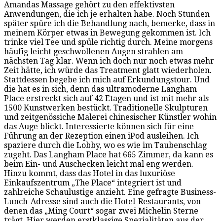
Amandas Massage gehört zu den effektivsten
Anwendungen, die ich je erhalten habe. Noch Stunden
später spüre ich die Behandlung nach, bemerke, dass in
meinem Körper etwas in Bewegung gekommen ist. Ich
trinke viel Tee und spüle richtig durch. Meine morgens
häufig leicht geschwollenen Augen strahlen am
nächsten Tag klar. Wenn ich doch nur noch etwas mehr
Zeit hätte, ich würde das Treatment glatt wiederholen.
Stattdessen begebe ich mich auf Erkundungstour. Und
die hat es in sich, denn das ultramoderne Langham
Place erstreckt sich auf 42 Etagen und ist mit mehr als
1500 Kunstwerken bestückt. Traditionelle Skulpturen
und zeitgenössiche Malerei chinesischer Künstler wohin
das Auge blickt. Interessierte können sich für eine
Führung an der Rezeption einen iPod ausleihen. Ich
spaziere durch die Lobby, wo es wie im Taubenschlag
zugeht. Das Langham Place hat 665 Zimmer, da kann es
beim Ein- und Auschecken leicht mal eng werden.
Hinzu kommt, dass das Hotel in das luxuriöse
Einkaufszentrum „The Place“ integriert ist und
zahlreiche Schaulustige anzieht. Eine gefragte Business-
Lunch-Adresse sind auch die Hotel-Restaurants, von
denen das „Ming Court“ sogar zwei Michelin Sterne
trägt. Hier werden erstklassige Spezialitäten aus der