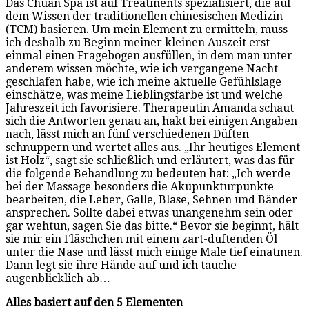
Das Chuan Spa ist auf Treatments spezialisiert, die auf
dem Wissen der traditionellen chinesischen Medizin
(TCM) basieren. Um mein Element zu ermitteln, muss
ich deshalb zu Beginn meiner kleinen Auszeit erst
einmal einen Fragebogen ausfüllen, in dem man unter
anderem wissen möchte, wie ich vergangene Nacht
geschlafen habe, wie ich meine aktuelle Gefühlslage
einschätze, was meine Lieblingsfarbe ist und welche
Jahreszeit ich favorisiere. Therapeutin Amanda schaut
sich die Antworten genau an, hakt bei einigen Angaben
nach, lässt mich an fünf verschiedenen Düften
schnuppern und wertet alles aus. „Ihr heutiges Element
ist Holz“, sagt sie schließlich und erläutert, was das für
die folgende Behandlung zu bedeuten hat: „Ich werde
bei der Massage besonders die Akupunkturpunkte
bearbeiten, die Leber, Galle, Blase, Sehnen und Bänder
ansprechen. Sollte dabei etwas unangenehm sein oder
gar wehtun, sagen Sie das bitte.“ Bevor sie beginnt, hält
sie mir ein Fläschchen mit einem zart-duftenden Öl
unter die Nase und lässt mich einige Male tief einatmen.
Dann legt sie ihre Hände auf und ich tauche
augenblicklich ab…
Alles basiert auf den 5 Elementen