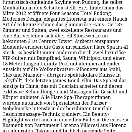
futuristisch-funkelnde Skyline von Pudong, die selbst
Manhattan in den Schatten stellt. Hier findet man das
Mitte 2012 eröffnete Four Seasons Hotel Pudong.
Modernes Design, elegantes Interieur mit einem Hauch
Art déco kennzeichnen das glamouröse Haus. Die 187
Zimmer und Suiten, zwei exzellente Restaurants und
eine Bar verteilen sich über elf Stockwerke im
bekannten 21st Century Tower. Äußerst entspannte
Momente erleben die Gäste im schicken Flare Spa im 41.
Stock. Es besticht unter anderem durch zwei luxuriöse
VIP-Suiten mit Dampfbad, Sauna, Whirlpool und einen
18 Meter langen Infinity-Pool mit atemberaubender
Aussicht auf die Wolkenkratzer-Silhouette aus Stahl,
Glas und Marmor – übrigens spektakuläre Kulisse in
„Skyfall“, dem letzten James-Bond-Film. Das Spa ist das
einzige in China, das mit Guerlain arbeitet und deren
exklusive Behandlungen und Massagen für Gesicht und
Körper anbietet. Alle Flare Spa-Therapeutinnen
wurden natürlich von Spezialisten der Pariser
Nobelmarke intensiv in der berühmten Guerlain-
Gesichtsmassage-Technik trainiert. Ein Beauty-
Highlight wartet auch in den edlen Bädern: Die erlesene
Kosmetik von Parfümeur Lorenzo Villoresi aus Florenz
in rubinroten Flakons und farblich passende Seife.