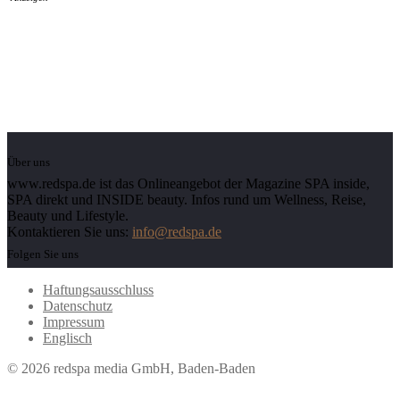
Über uns
www.redspa.de ist das Onlineangebot der Magazine SPA inside,
SPA direkt und INSIDE beauty. Infos rund um Wellness, Reise,
Beauty und Lifestyle.
Kontaktieren Sie uns:
info@redspa.de
Folgen Sie uns
Haftungsausschluss
Datenschutz
Impressum
Englisch
© 2026 redspa media GmbH, Baden-Baden