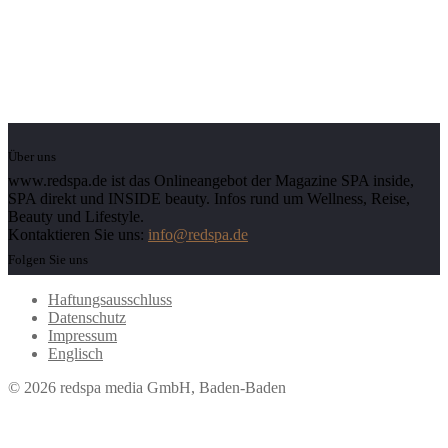
Über uns
www.redspa.de ist das Onlineangebot der Magazine SPA inside,
SPA direkt und INSIDE beauty. Infos rund um Wellness, Reise,
Beauty und Lifestyle.
Kontaktieren Sie uns:
info@redspa.de
Folgen Sie uns
Haftungsausschluss
Datenschutz
Impressum
Englisch
© 2026 redspa media GmbH, Baden-Baden