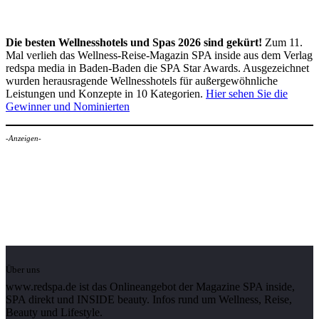
Die besten Wellnesshotels und Spas 2026 sind gekürt!
Zum 11.
Mal verlieh das Wellness-Reise-Magazin SPA inside aus dem Verlag
redspa media in Baden-Baden die SPA Star Awards. Ausgezeichnet
wurden herausragende Wellnesshotels für außergewöhnliche
Leistungen und Konzepte in 10 Kategorien.
Hier sehen Sie die
Gewinner und Nominierten
-Anzeigen-
Über uns
www.redspa.de ist das Onlineangebot der Magazine SPA inside,
SPA direkt und INSIDE beauty. Infos rund um Wellness, Reise,
Beauty und Lifestyle.