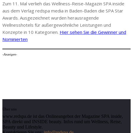
Zum 11. Mal verlieh das Wellness-Reise-Magazin SPA inside
aus dem Verlag redspa media in Baden-Baden die SPA Star
Awards. Ausgezeichnet wurden herausragende
Wellnesshotels für außergewöhnliche Leistungen und
Konzepte in 10 Kategorien.
Hier sehen Sie die Gewinner und
Nominierten
-Anzeigen-
Über uns
www.redspa.de ist das Onlineangebot der Magazine SPA inside,
SPA direkt und INSIDE beauty. Infos rund um Wellness, Reise,
Beauty und Lifestyle.
Kontaktieren Sie uns:
info@redspa.de