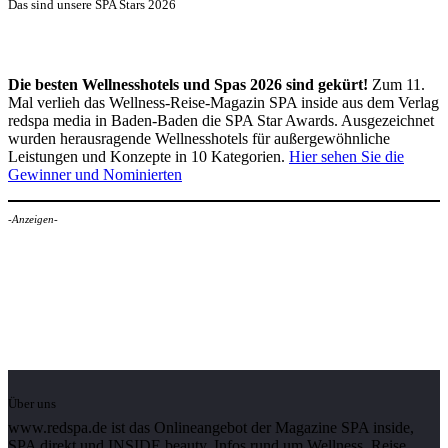
Das sind unsere SPA Stars 2026
Die besten Wellnesshotels und Spas 2026 sind gekürt!
Zum 11.
Mal verlieh das Wellness-Reise-Magazin SPA inside aus dem Verlag
redspa media in Baden-Baden die SPA Star Awards. Ausgezeichnet
wurden herausragende Wellnesshotels für außergewöhnliche
Leistungen und Konzepte in 10 Kategorien.
Hier sehen Sie die
Gewinner und Nominierten
-Anzeigen-
Über uns
www.redspa.de ist das Onlineangebot der Magazine SPA inside,
SPA direkt und INSIDE beauty. Infos rund um Wellness, Reise,