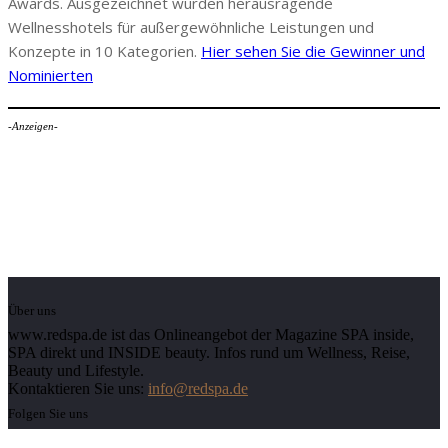
Awards. Ausgezeichnet wurden herausragende
Wellnesshotels für außergewöhnliche Leistungen und
Konzepte in 10 Kategorien.
Hier sehen Sie die Gewinner und
Nominierten
-Anzeigen-
Über uns
www.redspa.de ist das Onlineangebot der Magazine SPA inside,
SPA direkt und INSIDE beauty. Infos rund um Wellness, Reise,
Beauty und Lifestyle.
Kontaktieren Sie uns:
info@redspa.de
Folgen Sie uns