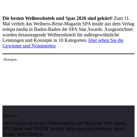
Die besten Wellnesshotels und Spas 2026 sind gekürt!
Zum 11.
Mal verlieh das Wellness-Reise-Magazin SPA inside aus dem Verlag
redspa media in Baden-Baden die SPA Star Awards. Ausgezeichnet
wurden herausragende Wellnesshotels für außergewöhnliche
Leistungen und Konzepte in 10 Kategorien.
Hier sehen Sie die
Gewinner und Nominierten
-Anzeigen-
Über uns
www.redspa.de ist das Onlineangebot der Magazine SPA inside,
SPA direkt und INSIDE beauty. Infos rund um Wellness, Reise,
Beauty und Lifestyle.