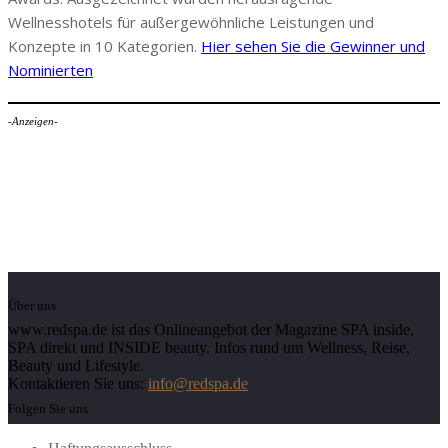
Wellnesshotels für außergewöhnliche Leistungen und
Konzepte in 10 Kategorien.
Hier sehen Sie die Gewinner und
Nominierten
-Anzeigen-
Über uns
www.redspa.de ist das Onlineangebot der Magazine SPA inside,
SPA direkt und INSIDE beauty. Infos rund um Wellness, Reise,
Beauty und Lifestyle.
Kontaktieren Sie uns:
info@redspa.de
Folgen Sie uns