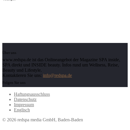
Über uns
www.redspa.de ist das Onlineangebot der Magazine SPA inside,
SPA direkt und INSIDE beauty. Infos rund um Wellness, Reise,
Beauty und Lifestyle.
Kontaktieren Sie uns:
info@redspa.de
Folgen Sie uns
Haftungsausschluss
Datenschutz
Impressum
Englisch
© 2026 redspa media GmbH, Baden-Baden