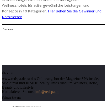
Wellnesshotels für außergewöhnliche Leistungen und
Konzepte in 10 Kategorien.
Hier sehen Sie die Gewinner und
Nominierten
-Anzeigen-
Über uns
www.redspa.de ist das Onlineangebot der Magazine SPA inside,
SPA direkt und INSIDE beauty. Infos rund um Wellness, Reise,
Beauty und Lifestyle.
Kontaktieren Sie uns:
info@redspa.de
Folgen Sie uns