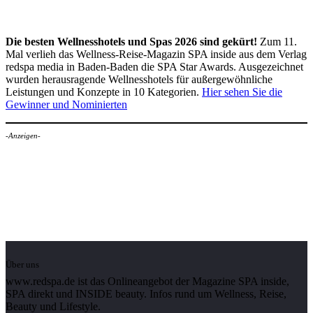
Die besten Wellnesshotels und Spas 2026 sind gekürt!
Zum 11.
Mal verlieh das Wellness-Reise-Magazin SPA inside aus dem Verlag
redspa media in Baden-Baden die SPA Star Awards. Ausgezeichnet
wurden herausragende Wellnesshotels für außergewöhnliche
Leistungen und Konzepte in 10 Kategorien.
Hier sehen Sie die
Gewinner und Nominierten
-Anzeigen-
Über uns
www.redspa.de ist das Onlineangebot der Magazine SPA inside,
SPA direkt und INSIDE beauty. Infos rund um Wellness, Reise,
Beauty und Lifestyle.