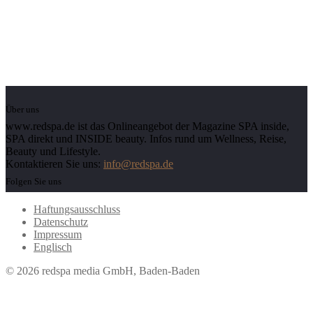
Über uns
www.redspa.de ist das Onlineangebot der Magazine SPA inside,
SPA direkt und INSIDE beauty. Infos rund um Wellness, Reise,
Beauty und Lifestyle.
Kontaktieren Sie uns:
info@redspa.de
Folgen Sie uns
Haftungsausschluss
Datenschutz
Impressum
Englisch
© 2026 redspa media GmbH, Baden-Baden