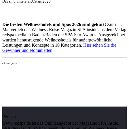
Das sind unsere SPA Stars 2026
Die besten Wellnesshotels und Spas 2026 sind gekürt!
Zum 11.
Mal verlieh das Wellness-Reise-Magazin SPA inside aus dem Verlag
redspa media in Baden-Baden die SPA Star Awards. Ausgezeichnet
wurden herausragende Wellnesshotels für außergewöhnliche
Leistungen und Konzepte in 10 Kategorien.
Hier sehen Sie die
Gewinner und Nominierten
-Anzeigen-
Über uns
www.redspa.de ist das Onlineangebot der Magazine SPA inside,
SPA direkt und INSIDE beauty. Infos rund um Wellness, Reise,