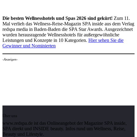
Die besten Wellnesshotels und Spas 2026 sind gekürt!
Zum 11.
Mal verlieh das Wellness-Reise-Magazin SPA inside aus dem Verlag
redspa media in Baden-Baden die SPA Star Awards. Ausgezeichnet
wurden herausragende Wellnesshotels für außergewöhnliche
Leistungen und Konzepte in 10 Kategorien.
Hier sehen Sie die
Gewinner und Nominierten
-Anzeigen-
Über uns
www.redspa.de ist das Onlineangebot der Magazine SPA inside,
SPA direkt und INSIDE beauty. Infos rund um Wellness, Reise,
Beauty und Lifestyle.