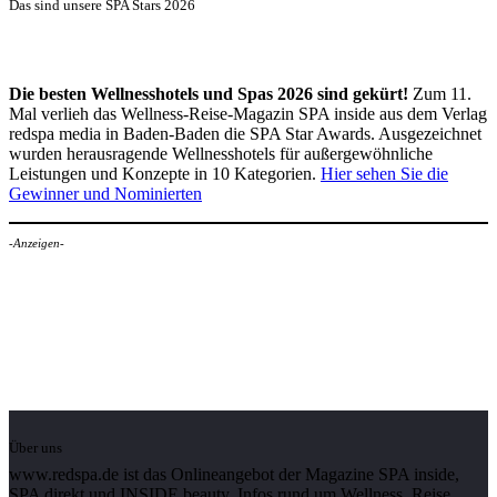
Das sind unsere SPA Stars 2026
Die besten Wellnesshotels und Spas 2026 sind gekürt!
Zum 11.
Mal verlieh das Wellness-Reise-Magazin SPA inside aus dem Verlag
redspa media in Baden-Baden die SPA Star Awards. Ausgezeichnet
wurden herausragende Wellnesshotels für außergewöhnliche
Leistungen und Konzepte in 10 Kategorien.
Hier sehen Sie die
Gewinner und Nominierten
-Anzeigen-
Über uns
www.redspa.de ist das Onlineangebot der Magazine SPA inside,
SPA direkt und INSIDE beauty. Infos rund um Wellness, Reise,