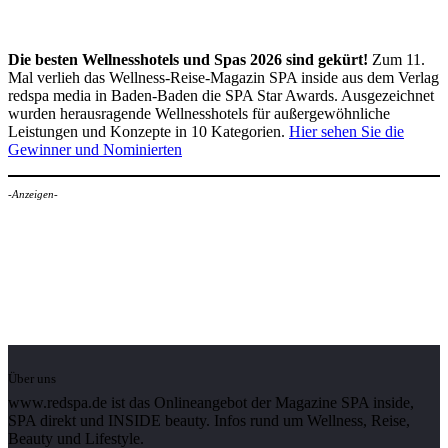
Die besten Wellnesshotels und Spas 2026 sind gekürt!
Zum 11.
Mal verlieh das Wellness-Reise-Magazin SPA inside aus dem Verlag
redspa media in Baden-Baden die SPA Star Awards. Ausgezeichnet
wurden herausragende Wellnesshotels für außergewöhnliche
Leistungen und Konzepte in 10 Kategorien.
Hier sehen Sie die
Gewinner und Nominierten
-Anzeigen-
Über uns
www.redspa.de ist das Onlineangebot der Magazine SPA inside,
SPA direkt und INSIDE beauty. Infos rund um Wellness, Reise,
Beauty und Lifestyle.