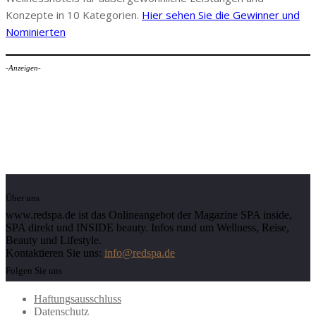
Konzepte in 10 Kategorien.
Hier sehen Sie die Gewinner und
Nominierten
-Anzeigen-
Über uns
www.redspa.de ist das Onlineangebot der Magazine SPA inside,
SPA direkt und INSIDE beauty. Infos rund um Wellness, Reise,
Beauty und Lifestyle.
Kontaktieren Sie uns:
info@redspa.de
Folgen Sie uns
Haftungsausschluss
Datenschutz