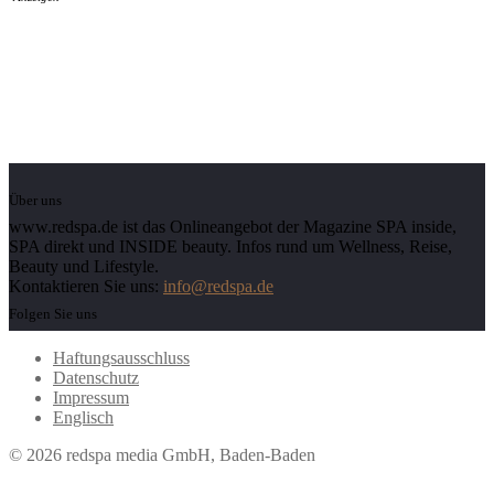
Über uns
www.redspa.de ist das Onlineangebot der Magazine SPA inside,
SPA direkt und INSIDE beauty. Infos rund um Wellness, Reise,
Beauty und Lifestyle.
Kontaktieren Sie uns:
info@redspa.de
Folgen Sie uns
Haftungsausschluss
Datenschutz
Impressum
Englisch
© 2026 redspa media GmbH, Baden-Baden