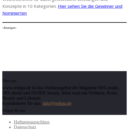
Konzepte in 10 Kategorien.
Hier sehen Sie die Gewinner und
Nominierten
-Anzeigen-
Über uns
www.redspa.de ist das Onlineangebot der Magazine SPA inside,
SPA direkt und INSIDE beauty. Infos rund um Wellness, Reise,
Beauty und Lifestyle.
Kontaktieren Sie uns:
info@redspa.de
Folgen Sie uns
Haftungsausschluss
Datenschutz